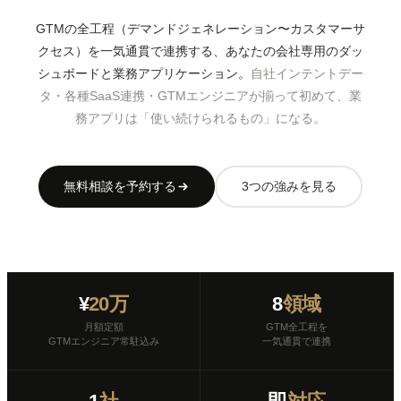
GTMの全工程（デマンドジェネレーション〜カスタマーサ
クセス）を一気通貫で連携する、あなたの会社専用のダッ
シュボードと業務アプリケーション。
自社インテントデー
タ・各種SaaS連携・GTMエンジニアが揃って初めて、業
務アプリは「使い続けられるもの」になる。
無料相談を予約する
3つの強みを見る
¥
20万
8
領域
月額定額
GTM全工程を
GTMエンジニア常駐込み
一気通貫で連携