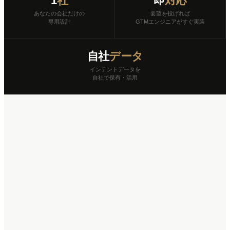
1
社
即
対応
あなたの会社だけの
要望を投げれば
専用設計
GTMエンジニアがすぐ実装
自社
データ
インテントデータを
自社で保有・活用