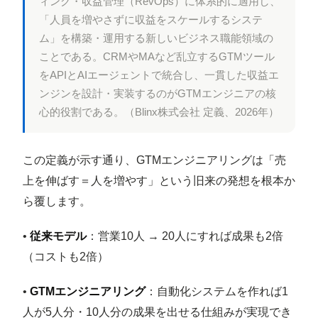
ィング・収益管理（RevOps）に体系的に適用し、
「人員を増やさずに収益をスケールするシステ
ム」を構築・運用する新しいビジネス職能領域の
ことである。CRMやMAなど乱立するGTMツール
をAPIとAIエージェントで統合し、一貫した収益エ
ンジンを設計・実装するのがGTMエンジニアの核
心的役割である。（Blinx株式会社 定義、2026年）
この定義が示す通り、GTMエンジニアリングは「売
上を伸ばす＝人を増やす」という旧来の発想を根本か
ら覆します。
•
従来モデル
：営業10人 → 20人にすれば成果も2倍
（コストも2倍）
•
GTMエンジニアリング
：自動化システムを作れば1
人が5人分・10人分の成果を出せる仕組みが実現でき