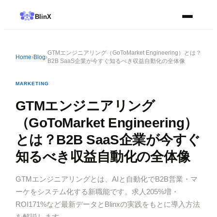
Blin
X
GTMエンジニアリング（GoToMarket Engineering）とは？
Home
›
Blog
›
B2B SaaS企業が今すぐ知るべき収益自動化の全体像
MARKETING
GTMエンジニアリング
（GoToMarket Engineering）
とは？B2B SaaS企業が今すぐ
知るべき収益自動化の全体像
GTMエンジニアリングとは、AIと自動化でB2B営業・マ
ーケをシステム化する新職能です。求人205%増・
ROI171%など最新データとBlinxの実践をもとに導入方法
を解説します。