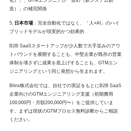
化）」、GTMエンジニアが「攻め（新システム創
造）」の補完関係
5.
日本市場
：完全自動化ではなく、「人×AI」のハイ
ブリッドモデルが現実的かつ効果的
B2B SaaSスタートアップが少人数で大手並みのアウ
トバウンドを展開することも、中堅企業が既存の営業
体制を壊さずに成果を底上げすることも、GTMエン
ジニアリングという同じ発想から生まれます。
Blinx株式会社では、自社での実証をもとにB2B SaaS
企業向けのGTMエンジニアリング支援（初期費用
100,000円・月額200,000円〜）をご提供していま
す。まずは現状のGTMプロセス無料診断からご相談
ください。