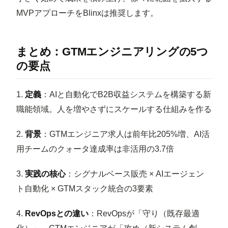
MVPアプローチをBlinxは推奨します。
まとめ：GTMエンジニアリングの5つ
の要点
1.
定義
：AIと自動化でB2B収益システムを構築する新
職能領域。人を増やさずにスケールする仕組みを作る
2.
背景
：GTMエンジニア求人は前年比205%増、AI活
用チームのクォータ達成率は非活用の3.7倍
3.
実践の核心
：シグナルベース販売 × AIエージェン
ト自動化 × GTMスタック統合の3要素
4.
RevOpsとの違い
：RevOpsが「守り（既存最適