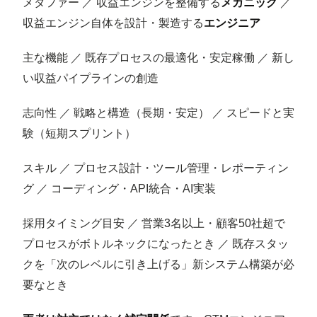
メタファー ／ 収益エンジンを整備する
メカニック
／
収益エンジン自体を設計・製造する
エンジニア
主な機能 ／ 既存プロセスの最適化・安定稼働 ／ 新し
い収益パイプラインの創造
志向性 ／ 戦略と構造（長期・安定） ／ スピードと実
験（短期スプリント）
スキル ／ プロセス設計・ツール管理・レポーティン
グ ／ コーディング・API統合・AI実装
採用タイミング目安 ／ 営業3名以上・顧客50社超で
プロセスがボトルネックになったとき ／ 既存スタッ
クを「次のレベルに引き上げる」新システム構築が必
要なとき