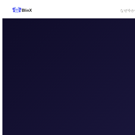
Blin
X
なぜ今か