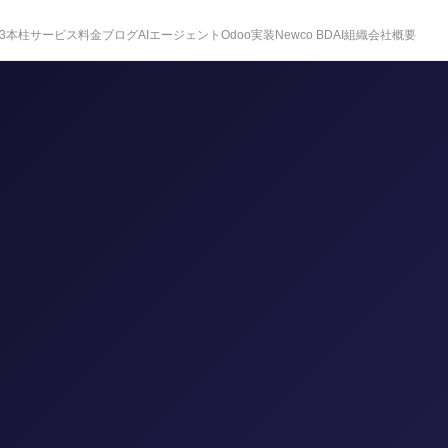
3本柱
サービス
料金
ブログ
AIエージェント
Odoo実装
Newco BD
AI組織
会社概要