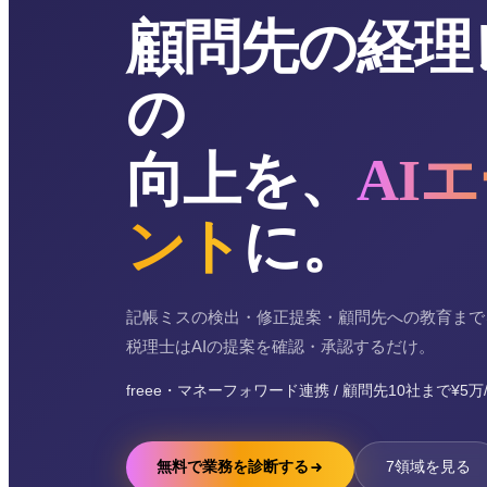
顧問先の経理
の
向上を、
AI
ント
に。
記帳ミスの検出・修正提案・顧問先への教育まで
税理士はAIの提案を確認・承認するだけ。
freee・マネーフォワード連携 / 顧問先10社まで¥5万
無料で業務を診断する
7領域を見る